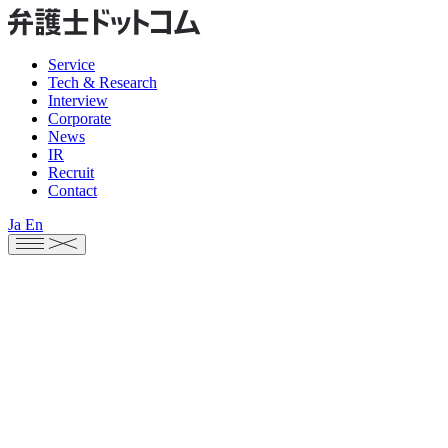
Service
Tech & Research
Interview
Corporate
News
IR
Recruit
Contact
Ja
En