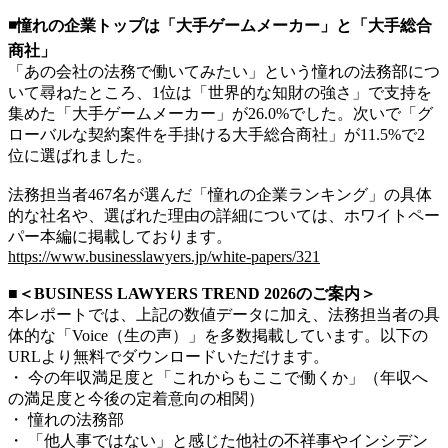
◾️憧れの企業トップは「大手ゲームメーカー」と「大手総合
商社」
「あの会社の法務で働いてみたい」という憧れの法務部につ
いて尋ねたところ、1位は「世界的な知財の強さ」で支持を
集めた「大手ゲームメーカー」が26.0%でした。次いで「グ
ローバルな契約案件を手掛ける大手総合商社」が11.5%で2
位に選ばれました。
法務担当者467名が選んだ「憧れの企業ランキング」の具体
的な社名や、選ばれた理由の詳細については、ホワイトペー
パー本編に掲載しております。
https://www.businesslawyers.jp/white-papers/321
■＜BUSINESS LAWYERS TREND 2026のご案内＞
本レポートでは、上記の数値データに加え、法務担当者の具
体的な「Voice（生の声）」を多数掲載しています。以下の
URLより無料でダウンロードいただけます。
・ 今の年収満足度と「これからもここで働くか」（年収へ
の満足度と今後の定着意向の相関）
・ 憧れの法務部
・ 「他人事ではない」と感じた他社の不祥事やインシデン