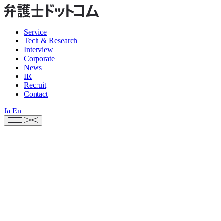
Service
Tech & Research
Interview
Corporate
News
IR
Recruit
Contact
Ja
En