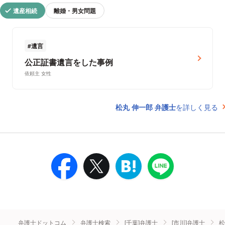
遺産相続
離婚・男女問題
遺言
公正証書遺言をした事例
依頼主 女性
松丸 伸一郎 弁護士
を詳しく見る
弁護士ドットコム
弁護士検索
[千葉]弁護士
[市川]弁護士
松