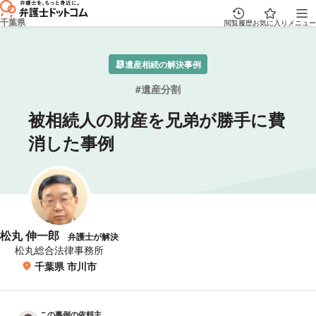
千葉県
閲覧履歴
お気に入り
メニュー
遺産相続の解決事例
遺産分割
被相続人の財産を兄弟が勝手に費
消した事例
松丸 伸一郎
弁護士が解決
所属事務所
松丸総合法律事務所
千葉県 市川市
所在地
この事例の依頼主