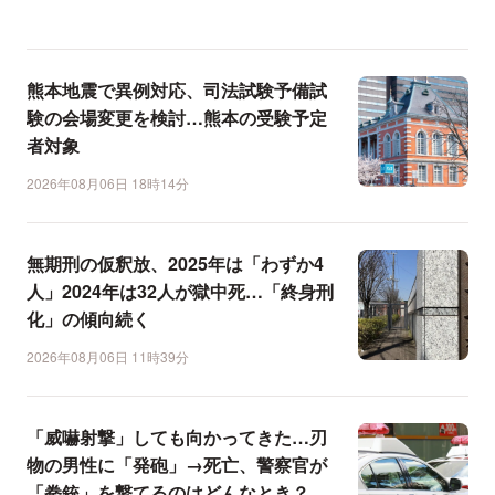
熊本地震で異例対応、司法試験予備試
験の会場変更を検討…熊本の受験予定
者対象
2026年08月06日 18時14分
無期刑の仮釈放、2025年は「わずか4
人」2024年は32人が獄中死…「終身刑
化」の傾向続く
2026年08月06日 11時39分
「威嚇射撃」しても向かってきた…刃
物の男性に「発砲」→死亡、警察官が
「拳銃」を撃てるのはどんなとき？