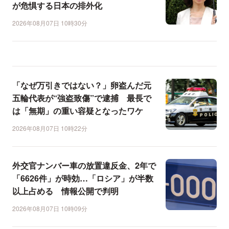
が危惧する日本の排外化
2026年08月07日 10時30分
「なぜ万引きではない？」卵盗んだ元
五輪代表が“強盗致傷”で逮捕 最長で
は「無期」の重い容疑となったワケ
2026年08月07日 10時22分
外交官ナンバー車の放置違反金、2年で
「6626件」が時効…「ロシア」が半数
以上占める 情報公開で判明
2026年08月07日 10時09分