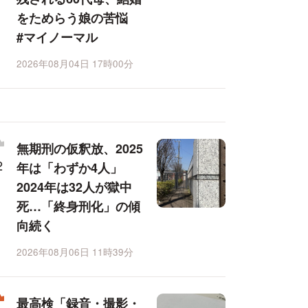
をためらう娘の苦悩
#マイノーマル
2026年08月04日 17時00分
無期刑の仮釈放、2025
年は「わずか4人」
2024年は32人が獄中
死…「終身刑化」の傾
向続く
2026年08月06日 11時39分
最高検「録音・撮影・