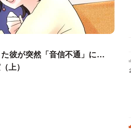
った彼が突然「音信不通」に…
実（上）