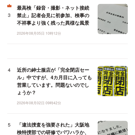
最高検「録音・撮影・ネット接続
禁止」記者会見に初参加、検事の
不祥事より強く残った異様な風景
2026年08月05日 10時12分
近所の紳士服店が「完全閉店セー
ル」中ですが、4カ月目に入っても
営業しています。問題ないのでし
ょうか？
2026年08月02日 09時42分
「違法捜査を強要された」大阪地
検特捜部での研修でパワハラか、