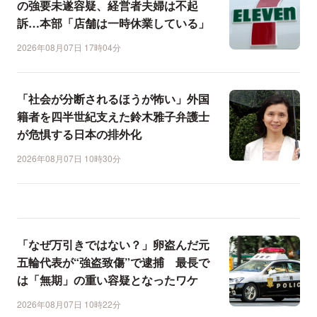
の強要未遂容疑、経営者夫婦は不起
訴…本部「店舗は一時休業している」
2026年08月07日 17時04分
「社会が分断されるほうが怖い」外国
籍者を四半世紀支えた鈴木雅子弁護士
が危惧する日本の排外化
2026年08月07日 10時30分
「なぜ万引きではない？」卵盗んだ元
五輪代表が“強盗致傷”で逮捕 最長で
は「無期」の重い容疑となったワケ
2026年08月07日 10時22分