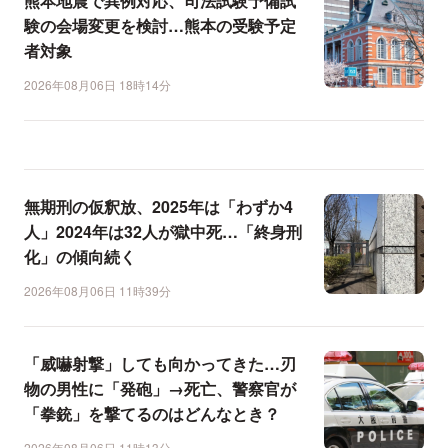
熊本地震で異例対応、司法試験予備試
験の会場変更を検討…熊本の受験予定
者対象
2026年08月06日 18時14分
無期刑の仮釈放、2025年は「わずか4
人」2024年は32人が獄中死…「終身刑
化」の傾向続く
2026年08月06日 11時39分
「威嚇射撃」しても向かってきた…刃
物の男性に「発砲」→死亡、警察官が
「拳銃」を撃てるのはどんなとき？
2026年08月06日 11時13分