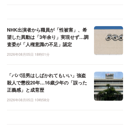
NHK出演者から職員が「性被害」、希
望した異動は「3年余り」実現せず…調
査委が「人権意識の不足」認定
2026年08月05日 18時01分
「パパ活男はしばかれてもいい」強盗
殺人で懲役20年…16歳少年の「誤った
正義感」と成育歴
2026年08月05日 10時58分