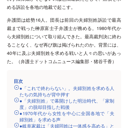
める訴訟を各地の地裁で起こす。
弁護団は総勢16人。団長は前回の夫婦別姓訴訟で最高
裁まで戦った榊原富士子弁護士が務める。1980年代か
ら夫婦別姓について取り組んできた。最高裁判決に終わ
ることなく、なぜ再び旗は掲げられたのか。背景には、
40年に及ぶ夫婦別姓を求める戦いと人々の思いがあっ
た。（弁護士ドットコムニュース編集部・猪谷千香）
目次
●「これで終わらない」。夫婦別姓を求める人
たちの気持ちが背中押す
●「夫婦別姓」で幕開けした明治時代、「家制
度」の脱却目指した戦後
●1970年代から女性を中心に全国各地で「夫
婦別姓」を求める声
●岐阜家裁は「夫婦同姓は一体感を高める」と