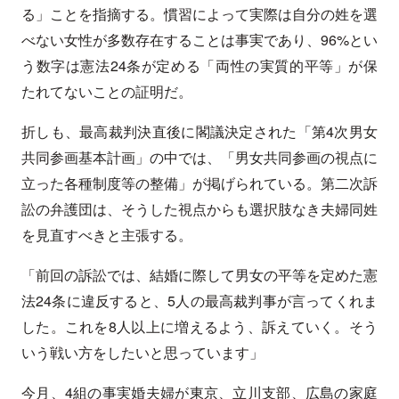
る」ことを指摘する。慣習によって実際は自分の姓を選
べない女性が多数存在することは事実であり、96%とい
う数字は憲法24条が定める「両性の実質的平等」が保
たれてないことの証明だ。
折しも、最高裁判決直後に閣議決定された「第4次男女
共同参画基本計画」の中では、「男女共同参画の視点に
立った各種制度等の整備」が掲げられている。第二次訴
訟の弁護団は、そうした視点からも選択肢なき夫婦同姓
を見直すべきと主張する。
「前回の訴訟では、結婚に際して男女の平等を定めた憲
法24条に違反すると、5人の最高裁判事が言ってくれま
した。これを8人以上に増えるよう、訴えていく。そう
いう戦い方をしたいと思っています」
今月、4組の事実婚夫婦が東京、立川支部、広島の家庭