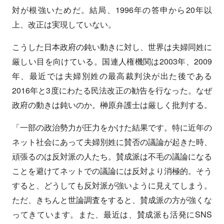
対が根強いためだ。結局、1996年の答申から20年以
上、改正は実現していない。
こうした日本政府の鈍い動きに対し、世界は夫婦同姓に
厳しい目を向けている。国連人権機関は2003年、2009
年、最近では夫婦別姓の最高裁判決が出た後である
2016年と3度にわたる民法改正の勧告を行なった。なぜ
政府の動きは鈍いのか。榊原弁護士は厳しく批判する。
「一部の政治勢力が圧力をかけた結果です。特に近年の
ネット社会にあって夫婦別姓に賛否の議論が起きた時、
頑張るのは反対派の人たち。賛成派は不毛の議論になる
ことを避けてネットでの議論には反対より消極的。そう
すると、どうしても反対派が強いように見えてしまう。
ただ、きちんと世論調査をすると、賛成派の方が強くな
ってきています。また、最近は、賛成派も活発にSNS