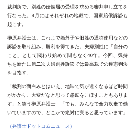
裁判所で、別姓の婚姻届の受理を求める審判申し立てを
行なった。4月にはそれぞれの地裁で、国家賠償訴訟も
起こす。
榊原弁護士は、これまで婚外子や旧姓の通称使用などの
訴訟を取り組み、勝利を得てきた。夫婦別姓に「自分の
こと」として関わり始めて間もなく40年。今回、気持
ちを新たに第二次夫婦別姓訴訟では最高裁での違憲判決
を目指す。
「裁判の面白みとはいえ、地味で気が遠くなるほど時間
がかかり、大変だなと思って愚痴をこぼすこともありま
す」と笑う榊原弁護士。「でも、みんなで全力疾走で働
いていますので、どこかで絶対に実ると思っています」
（弁護士ドットコムニュース）