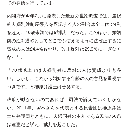
での発信を行っています」
内閣府が今年2月に発表した最新の世論調査では、選択
的夫婦別姓制度導入を容認する人の割合は全世代で4割
を超え、40歳未満では5割以上だった。このほか、婚姻
前の姓を通称としてどこでも使えるように法改正するに
賛成の人は24.4%もおり、改正反対は29.3％にすぎなく
なった。
「70歳以上では夫婦別姓に反対の人は賛成よりも多
い。しかし、これから婚姻する年齢の人の意見を重視す
べきです」と榊原弁護士は苦笑する。
政府が動かないのであれば、司法で訴えていくしかな
い。2011年、塚本さんを代表とする原告団は榊原弁護
士ら弁護団とともに、夫婦同姓の本丸である民法750条
は違憲だと訴え、裁判を起こした。