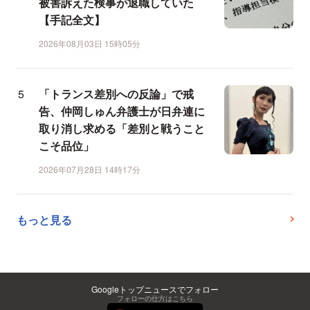
被害訴えた検事が退職していた
【手記全文】
2026年08月03日 15時05分
「トランス差別への反論」で戒
告、仲岡しゅん弁護士が日弁連に
取り消し求める「差別と戦うこと
こそ品位」
2026年07月28日 14時17分
もっと見る
Googleトップニュースでフォロー
フォローの仕方はこちら