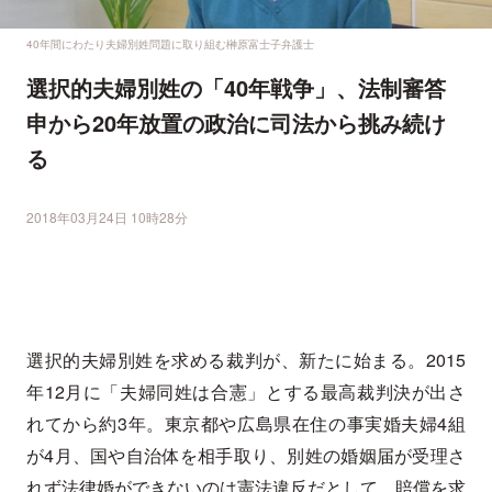
40年間にわたり夫婦別姓問題に取り組む榊原富士子弁護士
選択的夫婦別姓の「40年戦争」、法制審答
申から20年放置の政治に司法から挑み続け
る
2018年03月24日 10時28分
選択的夫婦別姓を求める裁判が、新たに始まる。2015
年12月に「夫婦同姓は合憲」とする最高裁判決が出さ
れてから約3年。東京都や広島県在住の事実婚夫婦4組
が4月、国や自治体を相手取り、別姓の婚姻届が受理さ
れず法律婚ができないのは憲法違反だとして、賠償を求