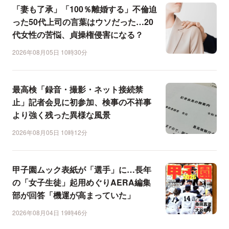
「妻も了承」「100％離婚する」不倫迫
った50代上司の言葉はウソだった…20
代女性の苦悩、貞操権侵害になる？
2026年08月05日 10時30分
最高検「録音・撮影・ネット接続禁
止」記者会見に初参加、検事の不祥事
より強く残った異様な風景
2026年08月05日 10時12分
甲子園ムック表紙が「選手」に…長年
の「女子生徒」起用めぐりAERA編集
部が回答「機運が高まっていた」
2026年08月04日 19時46分