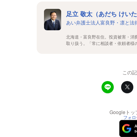
足立 敬太（あだち けい
あい弁護士法人富良野・凛と法律
北海道・富良野在住。投資被害・消
取り扱う。「常に相談者・依頼者様
この記
Google
フォロ