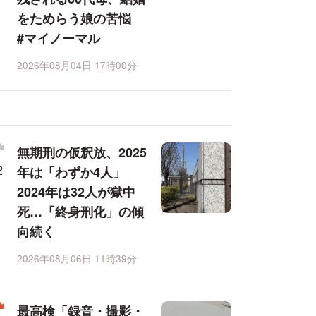
をためらう娘の苦悩
#マイノーマル
2026年08月04日 17時00分
無期刑の仮釈放、2025
年は「わずか4人」
2024年は32人が獄中
死…「終身刑化」の傾
向続く
2026年08月06日 11時39分
最高検「録音・撮影・