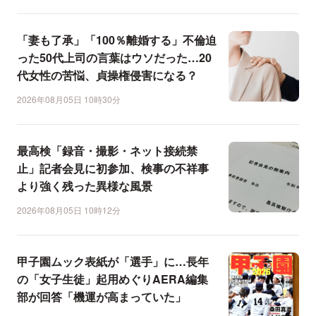
「妻も了承」「100％離婚する」不倫迫
った50代上司の言葉はウソだった…20
代女性の苦悩、貞操権侵害になる？
2026年08月05日 10時30分
最高検「録音・撮影・ネット接続禁
止」記者会見に初参加、検事の不祥事
より強く残った異様な風景
2026年08月05日 10時12分
甲子園ムック表紙が「選手」に…長年
の「女子生徒」起用めぐりAERA編集
部が回答「機運が高まっていた」