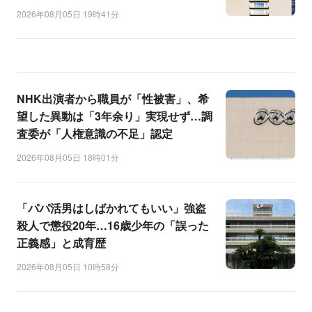
2026年08月05日 19時41分
NHK出演者から職員が「性被害」、希
望した異動は「3年余り」実現せず…調
査委が「人権意識の不足」認定
2026年08月05日 18時01分
「パパ活男はしばかれてもいい」強盗
殺人で懲役20年…16歳少年の「誤った
正義感」と成育歴
2026年08月05日 10時58分