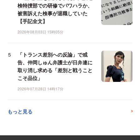
検特捜部での研修でパワハラか、
被害訴えた検事が退職していた
【手記全文】
2026年08月03日 15時05分
「トランス差別への反論」で戒
告、仲岡しゅん弁護士が日弁連に
取り消し求める「差別と戦うこと
こそ品位」
2026年07月28日 14時17分
もっと見る