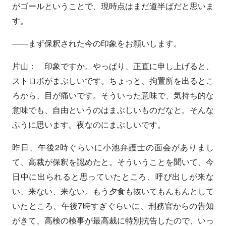
がゴールということで、現時点はまだ道半ばだと思いま
す。
――まず保釈された今の印象をお願いします。
片山： 印象ですか。やっぱり、正直に申し上げると、
ストロボがまぶしいです。ちょっと、拘置所を出るとこ
ろから、目が痛いです。そういった意味で、気持ち的な
意味でも、自由というのはまぶしいものだなと。そんな
ふうに思います。夜なのにまぶしいです。
昨日、午後2時ぐらいに小池弁護士の面会がありまし
て、高裁が保釈を認めたと。そういうことを聞いて、今
日中に出られると思っていたところ、呼び出しが来な
い、来ない、来ない。もう夕食も抜いてもんもんとして
いたところ、午後7時すぎぐらいに、刑務官からの告知
がきて、高検の検事が最高裁に特別抗告したので、いっ