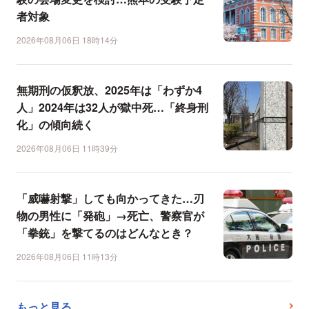
者対象
2026年08月06日 18時14分
無期刑の仮釈放、2025年は「わずか4
人」2024年は32人が獄中死…「終身刑
化」の傾向続く
2026年08月06日 11時39分
「威嚇射撃」しても向かってきた…刃
物の男性に「発砲」→死亡、警察官が
「拳銃」を撃てるのはどんなとき？
2026年08月06日 11時13分
もっと見る