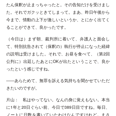
たん保釈が止まっちゃったと。その告知だけを受けまし
た。それでガクッときてしまって。まあ、昨日午後から
今まで、情動の上下が激しいというか、とにかく出てく
ることができて、良かったです。
（今日は）まず朝、裁判所に着いて、弁護人と面会し
て、特別抗告されて（保釈の）執行が停止になった経緯
の説明は受けました。それで、お昼を食べて、（第2回
公判に）出廷したあとにOKが出たということで、良か
ったという感じですね。
――あらためて、無罪を訴える気持ちを聞かせていただ
きたいのですが。
片山： 私はやってない。なんの身に覚えもない。本当
に1年と20日ぐらい前、今日で389日目ですね。毎日、
ノートに日数を書いていたわけなんですけれど。まさ