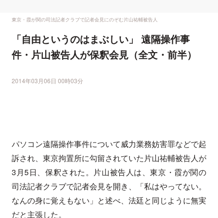
東京・霞が関の司法記者クラブで記者会見にのぞむ片山祐輔被告人
「自由というのはまぶしい」 遠隔操作事
件・片山被告人が保釈会見（全文・前半）
2014年03月06日 00時03分
パソコン遠隔操作事件について威力業務妨害罪などで起
訴され、東京拘置所に勾留されていた片山祐輔被告人が
3月5日、保釈された。片山被告人は、東京・霞が関の
司法記者クラブで記者会見を開き、「私はやってない。
なんの身に覚えもない」と述べ、法廷と同じように無実
だと主張した。