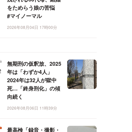
をためらう娘の苦悩
#マイノーマル
2026年08月04日 17時00分
無期刑の仮釈放、2025
年は「わずか4人」
2024年は32人が獄中
死…「終身刑化」の傾
向続く
2026年08月06日 11時39分
最高検「録音・撮影・