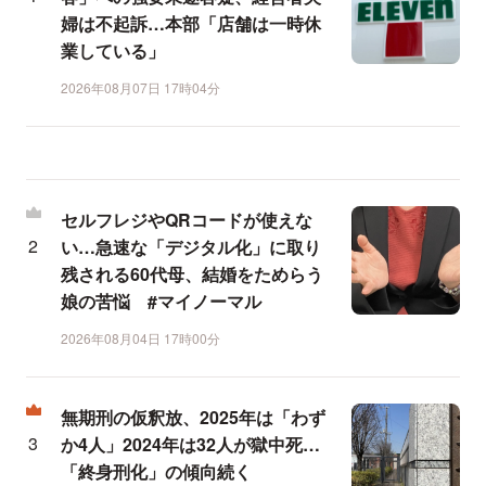
婦は不起訴…本部「店舗は一時休
業している」
2026年08月07日 17時04分
セルフレジやQRコードが使えな
い…急速な「デジタル化」に取り
残される60代母、結婚をためらう
娘の苦悩 #マイノーマル
2026年08月04日 17時00分
無期刑の仮釈放、2025年は「わず
か4人」2024年は32人が獄中死…
「終身刑化」の傾向続く