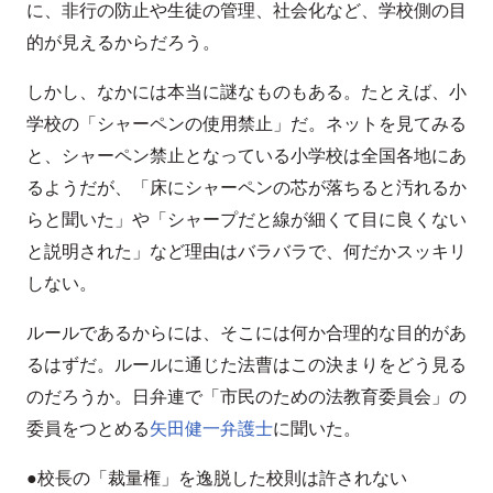
に、非行の防止や生徒の管理、社会化など、学校側の目
的が見えるからだろう。
しかし、なかには本当に謎なものもある。たとえば、小
学校の「シャーペンの使用禁止」だ。ネットを見てみる
と、シャーペン禁止となっている小学校は全国各地にあ
るようだが、「床にシャーペンの芯が落ちると汚れるか
らと聞いた」や「シャープだと線が細くて目に良くない
と説明された」など理由はバラバラで、何だかスッキリ
しない。
ルールであるからには、そこには何か合理的な目的があ
るはずだ。ルールに通じた法曹はこの決まりをどう見る
のだろうか。日弁連で「市民のための法教育委員会」の
委員をつとめる
矢田健一弁護士
に聞いた。
●校長の「裁量権」を逸脱した校則は許されない