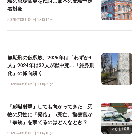
験の会場変更を検討…熊本の受験予定
者対象
2026年08月06日 18時14分
無期刑の仮釈放、2025年は「わずか4
人」2024年は32人が獄中死…「終身刑
化」の傾向続く
2026年08月06日 11時39分
「威嚇射撃」しても向かってきた…刃
物の男性に「発砲」→死亡、警察官が
「拳銃」を撃てるのはどんなとき？
2026年08月06日 11時13分