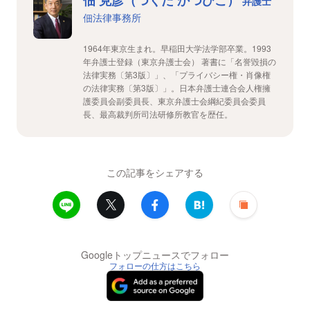
佃 克彦（つくだ かつひこ）
弁護士
佃法律事務所
1964年東京生まれ。早稲田大学法学部卒業。1993
年弁護士登録（東京弁護士会） 著書に「名誉毀損の
法律実務〔第3版〕」、「プライバシー権・肖像権
の法律実務〔第3版〕」。日本弁護士連合会人権擁
護委員会副委員長、東京弁護士会綱紀委員会委員
長、最高裁判所司法研修所教官を歴任。
この記事をシェアする
Googleトップニュースでフォロー
フォローの仕方はこちら