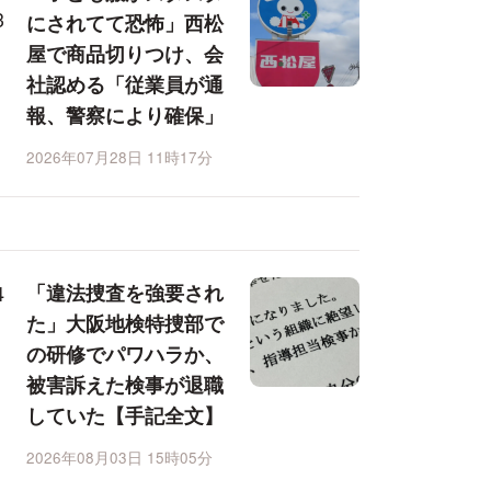
にされてて恐怖」西松
屋で商品切りつけ、会
社認める「従業員が通
報、警察により確保」
2026年07月28日 11時17分
「違法捜査を強要され
た」大阪地検特捜部で
の研修でパワハラか、
被害訴えた検事が退職
していた【手記全文】
2026年08月03日 15時05分