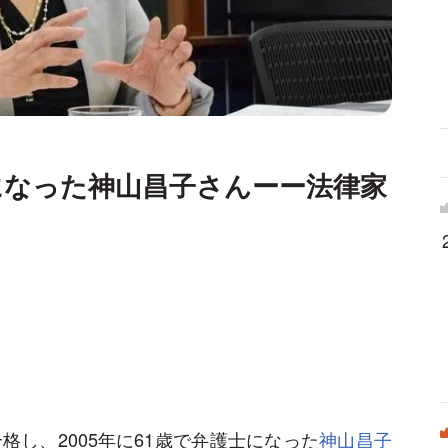
士になった神山昌子さんーー法律家
格し、2005年に61歳で弁護士になった
神山昌子