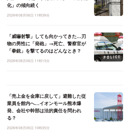
化」の傾向続く
2026年08月06日 11時39分
「威嚇射撃」しても向かってきた…刃
物の男性に「発砲」→死亡、警察官が
「拳銃」を撃てるのはどんなとき？
2026年08月06日 11時13分
「売上金を金庫に戻して」避難した従
業員を館内へ…イオンモール熊本爆
発、会社や幹部は法的責任を問われ
る？
2026年08月06日 10時35分