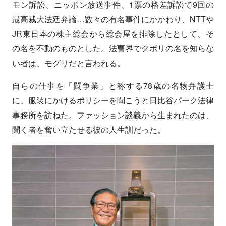
モン訴訟、ニッポン放送事件、1票の格差訴訟で9回の
最高裁大法廷弁論…数々の有名事件にかかわり、NTTや
JR東日本の株主総会から総会屋を排除したとして、そ
の名を不動のものとした。法曹界でクボリの名を知らな
い者は、モグリだと言われる。
自らの仕事を「闘争業」と称する78歳の名物弁護士
に、服装にかけるポリシーを聞こうと日比谷パーク法律
事務所を訪ねた。ファッション談義から生まれたのは、
聞く者を奮い立たせる彼の人生訓だった。