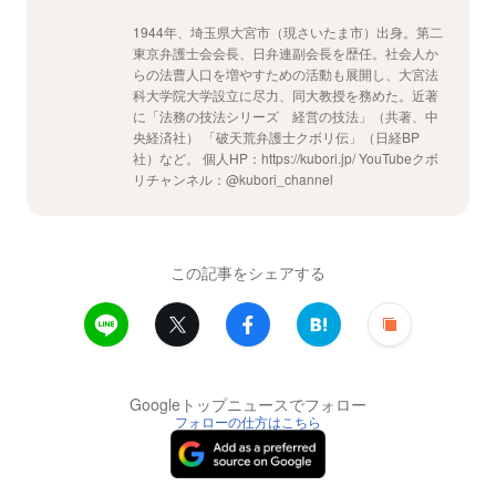
1944年、埼玉県大宮市（現さいたま市）出身。第二
東京弁護士会会長、日弁連副会長を歴任。社会人か
らの法曹人口を増やすための活動も展開し、大宮法
科大学院大学設立に尽力、同大教授を務めた。近著
に「法務の技法シリーズ 経営の技法」（共著、中
央経済社） 「破天荒弁護士クボリ伝」（日経BP
社）など。 個人HP：https://kubori.jp/ YouTubeクボ
リチャンネル：@kubori_channel
この記事をシェアする
Googleトップニュースでフォロー
フォローの仕方はこちら