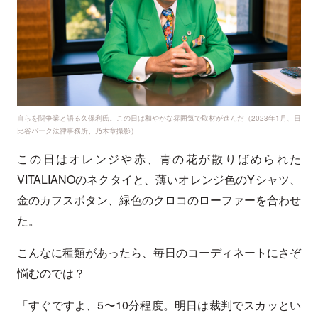
自らを闘争業と語る久保利氏。この日は和やかな雰囲気で取材が進んだ（2023年1月、日
比谷パーク法律事務所、乃木章撮影）
この日はオレンジや赤、青の花が散りばめられた
VITALIANOのネクタイと、薄いオレンジ色のYシャツ、
金のカフスボタン、緑色のクロコのローファーを合わせ
た。
こんなに種類があったら、毎日のコーディネートにさぞ
悩むのでは？
「すぐですよ、5〜10分程度。明日は裁判でスカッとい