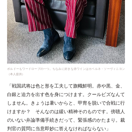
ボルドーもワードローブの一つ。ちなみに好きな赤ワインはカベルネ・ソーヴィニヨン
（本人提供）
「戦国武将は色と形を工夫して旗幟鮮明。赤や黒、金、
白銀と迫力を出す色を身につけます。クールビズなんて
しません。きょうは暑いからと、甲冑を脱いで合戦に行
けますか？ そんなのは緩い精神そのものです。傍聴人
のいない弁論準備手続きだって、緊張感のかたまり。裁
判官の質問に当意即妙に答えなければならない」