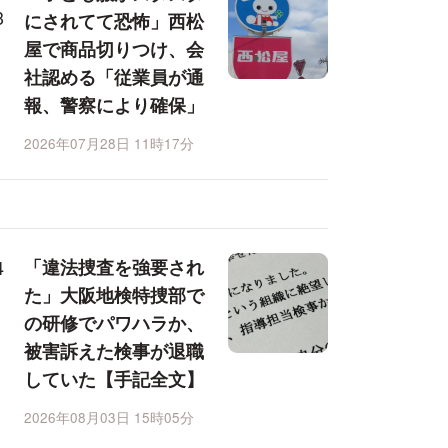
にされてて恐怖」西松
屋で商品切りつけ、会
社認める「従業員が通
報、警察により確保」
2026年07月28日 11時17分
「違法捜査を強要され
た」大阪地検特捜部で
の研修でパワハラか、
被害訴えた検事が退職
していた【手記全文】
2026年08月03日 15時05分