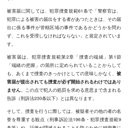
被害届に関しては、犯罪捜査規範61条で「警察官は、
犯罪による被害の届出をする者があつたときは、その届
出に係る事件が管轄区域の事件であるかどうかを問わ
ず、これを受理しなければならない」と規定されていま
す。
被害届は、犯罪捜査規範第2章「捜査の端緒」第1節
「端緒の把握」の箇所に定められていることからして
も、あくまで捜査のきっかけとしての意味しかなく、
被
害届が提出されても捜査が必ず開始されるわけではあり
ません
。この点で犯人の処罰を求める意思まで含まれる
告訴（刑訴法230条以下）とは異なります。
そして、捜査を行うに際しては、被疑者その他の者の名
誉を尊重する観点（刑事訴訟法196条・犯罪捜査規範9
条等）や、証拠が隠滅されることを防ぐために秘密裏に