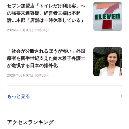
セブン加盟店「トイレだけ利用客」へ
の強要未遂容疑、経営者夫婦は不起
訴…本部「店舗は一時休業している」
2026年08月07日 17時04分
「社会が分断されるほうが怖い」外国
籍者を四半世紀支えた鈴木雅子弁護士
が危惧する日本の排外化
2026年08月07日 10時30分
もっと見る
アクセスランキング