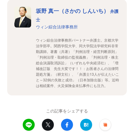
坂野 真一（さかの しんいち）
弁護
士
ウィン綜合法律事務所
ウィン綜合法律事務所パートナー弁護士。京都大学
法学部卒。関西学院大学、同大学院法学研究科非常
勤講師。著書（共著）「判例法理・経営判断原則」
「判例法理・取締役の監視義務」「判例法理・株主
総会決議取消訴訟」（いずれも中央経済社）、「増
補改訂版 先生大変です！！：お医者さんの法律問
題処方箋」（耕文社）、「弁護士13人が伝えたいこ
と～32例の失敗と成功」（日本加除出版）等。近時
は相続案件、火災保険金未払事件にも注力。
この記事をシェアする