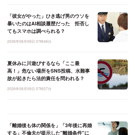
「彼女がやった」ひき逃げ男のウソを
暴いたのはAI相談履歴だった 拒否し
てもスマホは調べられる？
2026年08月09日 07時46分
夏休みに川遊びするなら「ここ最
高！」危ない場所をSNS投稿、水難事
故が起きたら法的責任を問われる？
2026年08月09日 07時37分
「離婚後も体の関係を」「3年後に再婚
する」不倫夫が提示した"離婚条件"に