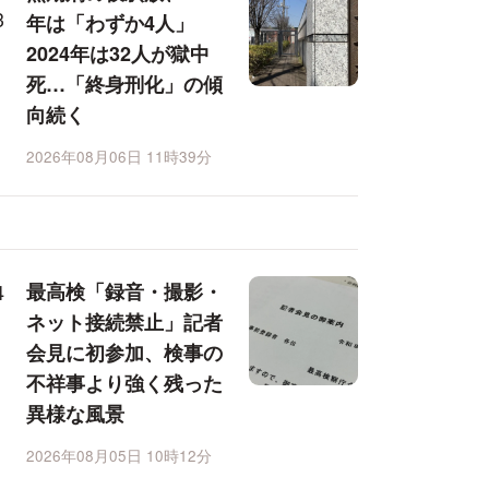
年は「わずか4人」
2024年は32人が獄中
死…「終身刑化」の傾
向続く
2026年08月06日 11時39分
最高検「録音・撮影・
ネット接続禁止」記者
会見に初参加、検事の
不祥事より強く残った
異様な風景
2026年08月05日 10時12分