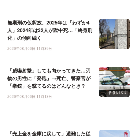
無期刑の仮釈放、2025年は「わずか4
人」2024年は32人が獄中死…「終身刑
化」の傾向続く
2026年08月06日 11時39分
「威嚇射撃」しても向かってきた…刃
物の男性に「発砲」→死亡、警察官が
「拳銃」を撃てるのはどんなとき？
2026年08月06日 11時13分
「売上金を金庫に戻して」避難した従