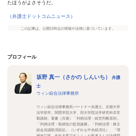
たほうがよさそうだ。
（弁護士ドットコムニュース）
この記事は、公開日時点の情報や法律に基づいています。
プロフィール
坂野 真一（さかの しんいち）
弁護
士
ウィン綜合法律事務所
ウィン綜合法律事務所パートナー弁護士。京都大学
法学部卒。関西学院大学、同大学院法学研究科非常
勤講師。著書（共著）「判例法理・経営判断原則」
「判例法理・取締役の監視義務」「判例法理・株主
総会決議取消訴訟」（いずれも中央経済社）、「増
補改訂版 先生大変です！！：お医者さんの法律問