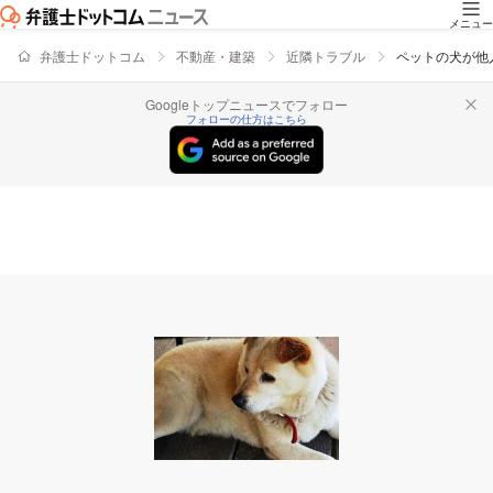
メニュー
弁護士ドットコム
不動産・建築
近隣トラブル
ペットの犬が他
Googleトップニュースでフォロー
フォローの仕方はこちら