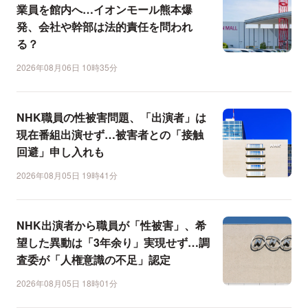
業員を館内へ…イオンモール熊本爆
発、会社や幹部は法的責任を問われ
る？
2026年08月06日 10時35分
NHK職員の性被害問題、「出演者」は
現在番組出演せず…被害者との「接触
回避」申し入れも
2026年08月05日 19時41分
NHK出演者から職員が「性被害」、希
望した異動は「3年余り」実現せず…調
査委が「人権意識の不足」認定
2026年08月05日 18時01分