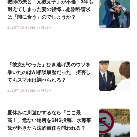
教師の夫と「元教え子」が不倫、3年も
耐えてしまった妻の後悔…慰謝料請求
は「間に合う」のでしょうか？
2026年08月09日 07時58分
「彼女がやった」ひき逃げ男のウソを
暴いたのはAI相談履歴だった 拒否し
てもスマホは調べられる？
2026年08月09日 07時46分
夏休みに川遊びするなら「ここ最
高！」危ない場所をSNS投稿、水難事
故が起きたら法的責任を問われる？