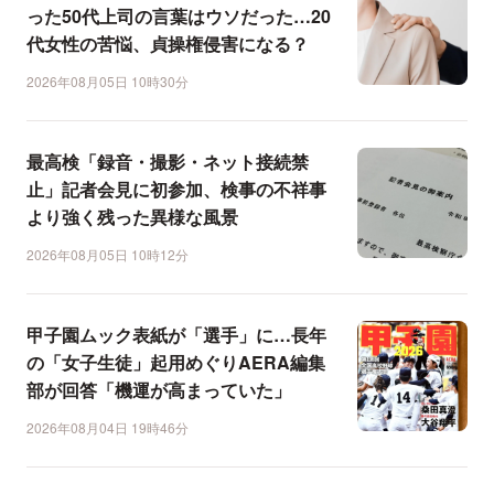
った50代上司の言葉はウソだった…20
代女性の苦悩、貞操権侵害になる？
2026年08月05日 10時30分
最高検「録音・撮影・ネット接続禁
止」記者会見に初参加、検事の不祥事
より強く残った異様な風景
2026年08月05日 10時12分
甲子園ムック表紙が「選手」に…長年
の「女子生徒」起用めぐりAERA編集
部が回答「機運が高まっていた」
2026年08月04日 19時46分