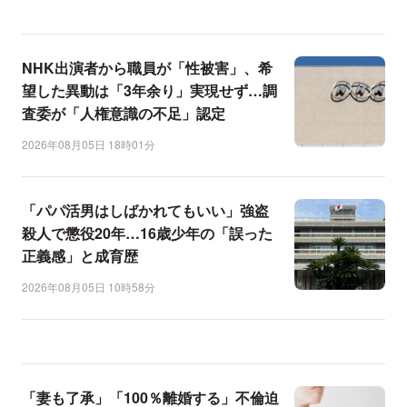
NHK出演者から職員が「性被害」、希
望した異動は「3年余り」実現せず…調
査委が「人権意識の不足」認定
2026年08月05日 18時01分
「パパ活男はしばかれてもいい」強盗
殺人で懲役20年…16歳少年の「誤った
正義感」と成育歴
2026年08月05日 10時58分
「妻も了承」「100％離婚する」不倫迫