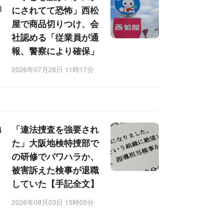
にされてて恐怖」西松
屋で商品切りつけ、会
社認める「従業員が通
報、警察により確保」
2026年07月28日 11時17分
「違法捜査を強要され
た」大阪地検特捜部で
の研修でパワハラか、
被害訴えた検事が退職
していた【手記全文】
2026年08月03日 15時05分