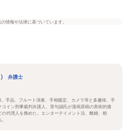
点の情報や法律に基づいています。
こ）
弁護士
登録。手品、フルート演奏、手相鑑定、カメラ等と多趣味。手
クコイン刑事裁判弁護人、雷句誠氏が漫画原稿の美術的価
どの代理人を務めた。エンターテイメント法、離婚、相
る。