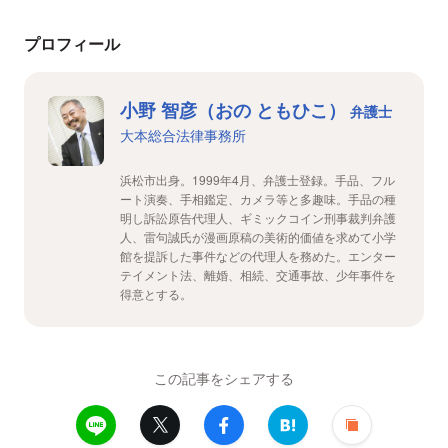
プロフィール
小野 智彦（おの ともひこ）
弁護士
大本総合法律事務所
浜松市出身。1999年4月、弁護士登録。手品、フル
ート演奏、手相鑑定、カメラ等と多趣味。手品の種
明し訴訟原告代理人、ギミックコイン刑事裁判弁護
人、雷句誠氏が漫画原稿の美術的価値を求めて小学
館を提訴した事件などの代理人を務めた。エンター
テイメント法、離婚、相続、交通事故、少年事件を
得意とする。
この記事をシェアする