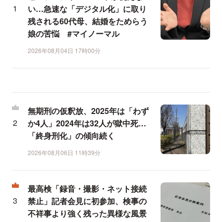
い…急速な「デジタル化」に取り
残される60代母、結婚をためらう
娘の苦悩 #マイノーマル
2026年08月04日 17時00分
無期刑の仮釈放、2025年は「わず
か4人」2024年は32人が獄中死…
「終身刑化」の傾向続く
2026年08月06日 11時39分
最高検「録音・撮影・ネット接続
禁止」記者会見に初参加、検事の
不祥事より強く残った異様な風景