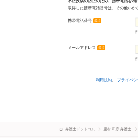
不正投稿の防止のため、携帯電話を利
取得した携帯電話番号は、その他いか
携帯電話番号
必須
例
メールアドレス
必須
例
利用規約
、
プライバシ
弁護士ドットコム
重村 和彦 弁護士