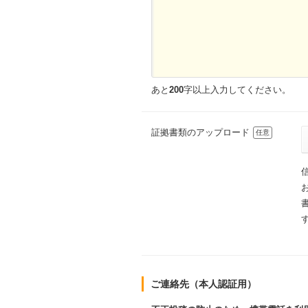
あと
200
字以上入力してください。
証拠書類のアップロード
任意
ご連絡先（本人認証用）