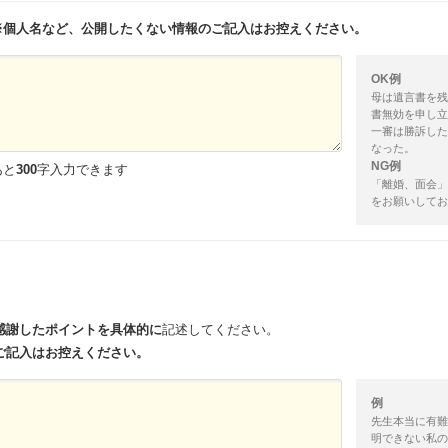
※個人名など、公開したくない情報のご記入はお控えください。
OK例
母は遺言書を残
書無効を申し立
一審は勝訴した
なった。
NG例
あと
300
字入力できます
「離婚、面会」
をお願いしてお
感謝したポイントを具体的に
記述してください。
ご記入はお控えください。
例
先生本当に有難
明できない私の