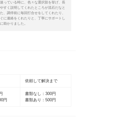
迷っている時に、色々な選択肢を挙げ、長
やすく説明してくれたところが流石だなと
た、調停前に毎回打合せをしてくれたり、
ぐに連絡をくれたりと、丁寧にサポートし
に助かりました。
依頼して解決まで
円
書類なし：300円
00円
書類あり：500円