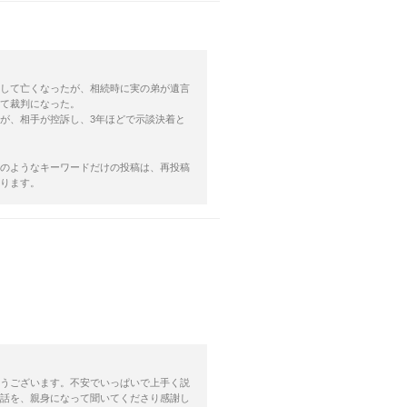
して亡くなったが、相続時に実の弟が遺言
て裁判になった。
が、相手が控訴し、3年ほどで示談決着と
のようなキーワードだけの投稿は、再投稿
ります。
うございます。不安でいっぱいで上手く説
話を、親身になって聞いてくださり感謝し