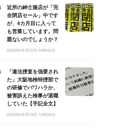
近所の紳士服店が「完
全閉店セール」中です
が、4カ月目に入って
も営業しています。問
題ないのでしょうか？
2026年08月02日 09時42分
「違法捜査を強要され
た」大阪地検特捜部で
の研修でパワハラか、
被害訴えた検事が退職
していた【手記全文】
2026年08月03日 15時05分