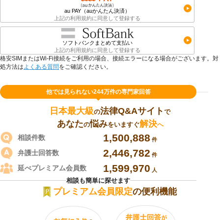
au PAY（auかんたん決済）
上記の利用規約に同意して登録する
ソフトバンクまとめて支払い
上記の利用規約に同意して登録する
格安SIMまたはWi-Fi接続をご利用の場合、接続エラーになる場合がございます。対
処方法は
よくある質問
をご確認ください。
他では見られない244万件の専門家回答
日本最大級
法律Q&Aサイト
の
で
あなた
悩み
解決
をいますぐ
へ
の
1,500,888
相談件数
件
2,446,782
弁護士回答数
件
1,599,970
延べプレミアム会員数
人
相談も簡単に探せます
プレミアム会員限定
の便利機能