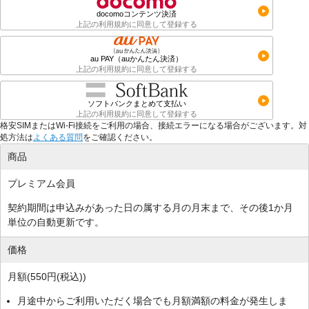
docomoコンテンツ決済
上記の利用規約に同意して登録する
au PAY（auかんたん決済）
上記の利用規約に同意して登録する
ソフトバンクまとめて支払い
上記の利用規約に同意して登録する
格安SIMまたはWi-Fi接続をご利用の場合、接続エラーになる場合がございます。対
処方法は
よくある質問
をご確認ください。
商品
プレミアム会員
契約期間は申込みがあった日の属する月の月末まで、その後1か月
単位の自動更新です。
価格
月額(550円(税込))
月途中からご利用いただく場合でも月額満額の料金が発生しま