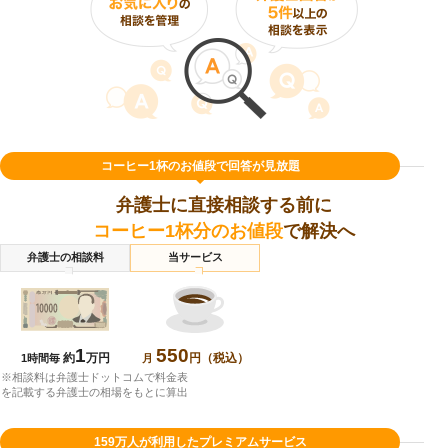
コーヒー1杯のお値段で回答が見放題
弁護士に直接相談する前に
コーヒー1杯分のお値段
で解決へ
弁護士の相談料
当サービス
1
550
約
万円
円（税込）
1時間毎
月
※相談料は弁護士ドットコムで料金表
を記載する弁護士の相場をもとに算出
159万人が利用したプレミアムサービス