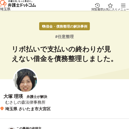
埼玉県
閲覧履歴
お気に入り
メニュー
借金・債務整理の解決事例
任意整理
リボ払いで支払いの終わりが見
えない借金を債務整理しました。
大塚 理瑛
弁護士が解決
所属事務所
むさしの森法律事務所
埼玉県 さいたま市大宮区
所在地
この事例の依頼主