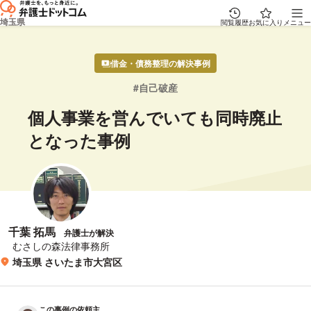
埼玉県
閲覧履歴
お気に入り
メニュー
借金・債務整理の解決事例
自己破産
個人事業を営んでいても同時廃止
となった事例
千葉 拓馬
弁護士が解決
所属事務所
むさしの森法律事務所
埼玉県 さいたま市大宮区
所在地
この事例の依頼主