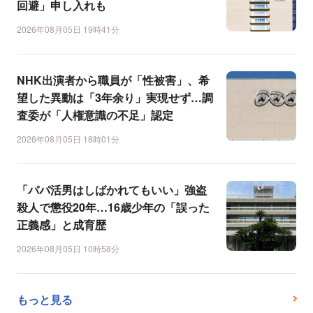
回避」申し入れも
2026年08月05日 19時41分
NHK出演者から職員が「性被害」、希
望した異動は「3年余り」実現せず…調
査委が「人権意識の不足」認定
2026年08月05日 18時01分
「パパ活男はしばかれてもいい」強盗
殺人で懲役20年…16歳少年の「誤った
正義感」と成育歴
2026年08月05日 10時58分
もっと見る