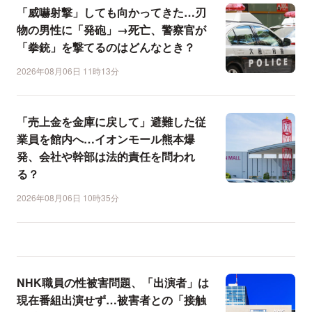
「威嚇射撃」しても向かってきた…刃
物の男性に「発砲」→死亡、警察官が
「拳銃」を撃てるのはどんなとき？
2026年08月06日 11時13分
「売上金を金庫に戻して」避難した従
業員を館内へ…イオンモール熊本爆
発、会社や幹部は法的責任を問われ
る？
2026年08月06日 10時35分
NHK職員の性被害問題、「出演者」は
現在番組出演せず…被害者との「接触