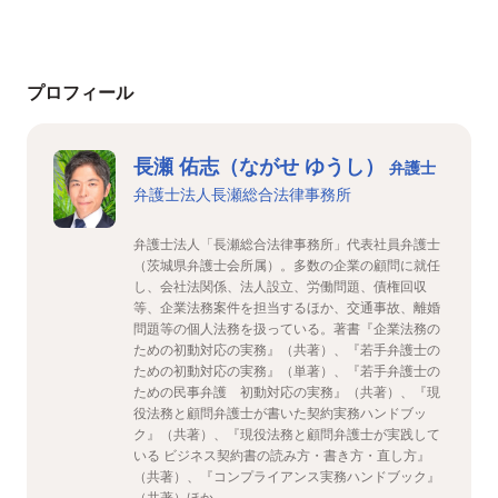
プロフィール
長瀬 佑志（ながせ ゆうし）
弁護士
弁護士法人長瀬総合法律事務所
弁護士法人「長瀬総合法律事務所」代表社員弁護士
（茨城県弁護士会所属）。多数の企業の顧問に就任
し、会社法関係、法人設立、労働問題、債権回収
等、企業法務案件を担当するほか、交通事故、離婚
問題等の個人法務を扱っている。著書『企業法務の
ための初動対応の実務』（共著）、『若手弁護士の
ための初動対応の実務』（単著）、『若手弁護士の
ための民事弁護 初動対応の実務』（共著）、『現
役法務と顧問弁護士が書いた契約実務ハンドブッ
ク』（共著）、『現役法務と顧問弁護士が実践して
いる ビジネス契約書の読み方・書き方・直し方』
（共著）、『コンプライアンス実務ハンドブック』
（共著）ほか