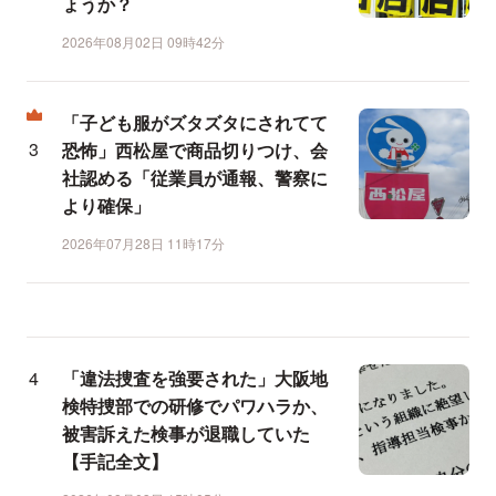
ょうか？
2026年08月02日 09時42分
「子ども服がズタズタにされてて
恐怖」西松屋で商品切りつけ、会
社認める「従業員が通報、警察に
より確保」
2026年07月28日 11時17分
「違法捜査を強要された」大阪地
検特捜部での研修でパワハラか、
被害訴えた検事が退職していた
【手記全文】