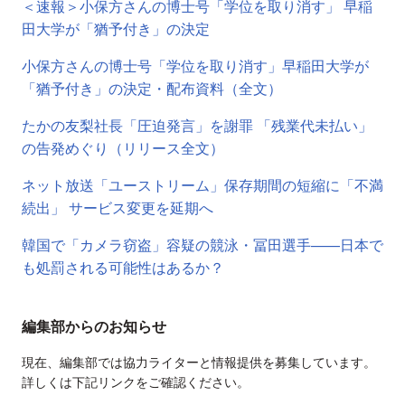
＜速報＞小保方さんの博士号「学位を取り消す」 早稲
田大学が「猶予付き」の決定
小保方さんの博士号「学位を取り消す」早稲田大学が
「猶予付き」の決定・配布資料（全文）
たかの友梨社長「圧迫発言」を謝罪 「残業代未払い」
の告発めぐり（リリース全文）
ネット放送「ユーストリーム」保存期間の短縮に「不満
続出」 サービス変更を延期へ
韓国で「カメラ窃盗」容疑の競泳・冨田選手——日本で
も処罰される可能性はあるか？
編集部からのお知らせ
現在、編集部では協力ライターと情報提供を募集しています。
詳しくは下記リンクをご確認ください。