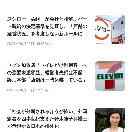
スシロー「労組」が会社と和解…パー
ト時給の決定基準を見直し、「店舗の
経営状況」を考慮しない新ルールに
2026年08月07日 18時53分
セブン加盟店「トイレだけ利用客」へ
の強要未遂容疑、経営者夫婦は不起
訴…本部「店舗は一時休業している」
2026年08月07日 17時04分
「社会が分断されるほうが怖い」外国
籍者を四半世紀支えた鈴木雅子弁護士
が危惧する日本の排外化