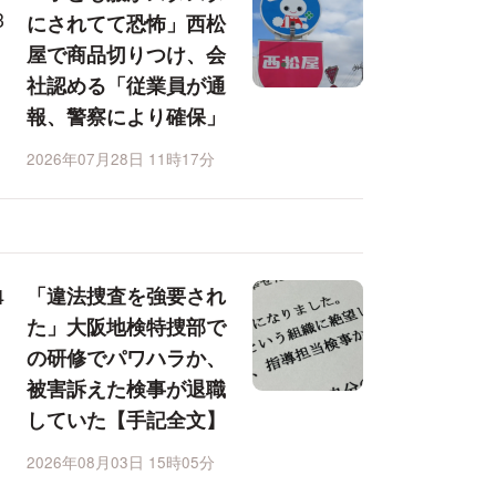
にされてて恐怖」西松
屋で商品切りつけ、会
社認める「従業員が通
報、警察により確保」
2026年07月28日 11時17分
「違法捜査を強要され
た」大阪地検特捜部で
の研修でパワハラか、
被害訴えた検事が退職
していた【手記全文】
2026年08月03日 15時05分