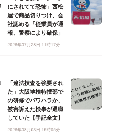
にされてて恐怖」西松
屋で商品切りつけ、会
社認める「従業員が通
報、警察により確保」
2026年07月28日 11時17分
「違法捜査を強要され
た」大阪地検特捜部で
の研修でパワハラか、
被害訴えた検事が退職
していた【手記全文】
2026年08月03日 15時05分