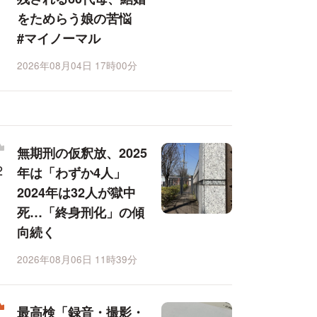
をためらう娘の苦悩
#マイノーマル
2026年08月04日 17時00分
無期刑の仮釈放、2025
年は「わずか4人」
2024年は32人が獄中
死…「終身刑化」の傾
向続く
2026年08月06日 11時39分
最高検「録音・撮影・