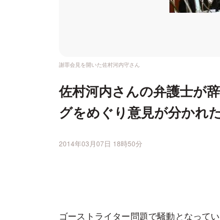
謝罪会見を開いた佐村河内守さん
佐村河内さんの弁護士が辞
グをめぐり意見が分かれ
2014年03月07日 18時50分
ゴーストライター問題で騒動となってい