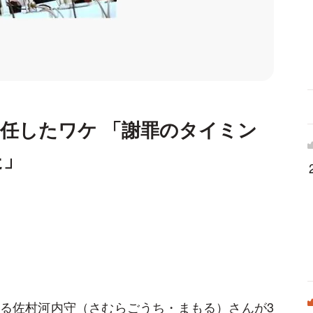
任したワケ 「謝罪のタイミン
た」
る佐村河内守（さむらごうち・まもる）さんが3