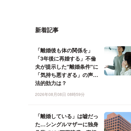
新着記事
「離婚後も体の関係を」
「3年後に再婚する」不倫
夫が提示した"離婚条件"に
「気持ち悪すぎる」の声…
法的効力は？
2026年08月08日 08時59分
「離婚している」は嘘だっ
た…シングルマザーに独身