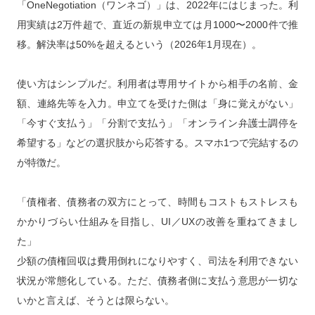
「OneNegotiation（ワンネゴ）」は、2022年にはじまった。利
用実績は2万件超で、直近の新規申立ては月1000〜2000件で推
移。解決率は50%を超えるという（2026年1月現在）。
使い方はシンプルだ。利用者は専用サイトから相手の名前、金
額、連絡先等を入力。申立てを受けた側は「身に覚えがない」
「今すぐ支払う」「分割で支払う」「オンライン弁護士調停を
希望する」などの選択肢から応答する。スマホ1つで完結するの
が特徴だ。
「債権者、債務者の双方にとって、時間もコストもストレスも
かかりづらい仕組みを目指し、UI／UXの改善を重ねてきまし
た」
少額の債権回収は費用倒れになりやすく、司法を利用できない
状況が常態化している。ただ、債務者側に支払う意思が一切な
いかと言えば、そうとは限らない。