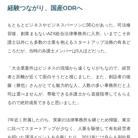
経験つながり、国産ODRへ
もともとビジネスやビジネスパーソンに関心があった。司法修
習後、創業まもないAZX総合法律事務所に入所。いまでこそ弁
護士以外にも多数の士業を抱えるスタートアップ法務の有名ど
ころだが、当時の弁護士メンバーは5人ほどだった。
「大企業案件はビジネスの現場から遠くなりがちなので、経営
者と距離が近くて面白そうだと感じました。また、創設者の後
藤（勝也）さんがとても魅力的な人。人数の多い事務所だと上
司は選べませんが、尊敬できる弁護士から直接指導してもらえ
るので絶対成長できると思いました」
7年近く所属したのち、実家の法律事務所を継ぐため帰阪。東京
に比べてスタートアップが少なく、人脈を駆使して有名経営者
を招いた講演イベントを企画したり、2011年には自らも副社長