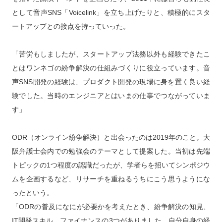
として音声SNS「Voicelink」を立ち上げたりと、積極的にスタ
ートアップとの接点を持っていった。
「苦労もしましたが、スタートアップ法務以外も経験できたこ
とはワンネゴの紛争解決の仕組みづくりに役立っています。音
声SNS開発の経験は、プロダクト開発の現場に身を置く良い経
験でした。当時のエンジニアとはいまの仕事でつながっていま
す」
ODR（オンライン紛争解決）と出会ったのは2019年のこと。大
阪弁護士会内での勉強会のテーマとして提案した。当初は先端
トピックの1つ程度の認識だったが、学者らを招いてシンポジウ
ムを企画するなど、リサーチを重ねるうちにこう思うようにな
ったという。
「ODRの普及になにが必要かを考えたとき、紛争解決の知見、
IT開発スキル、ファイナンスの3つがありました。自分自身の経