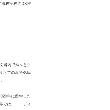
て法務実務のDX推
の文書内で延々とク
りたての渡邊弘氏
た。
020年に留学した
界では、コーディ