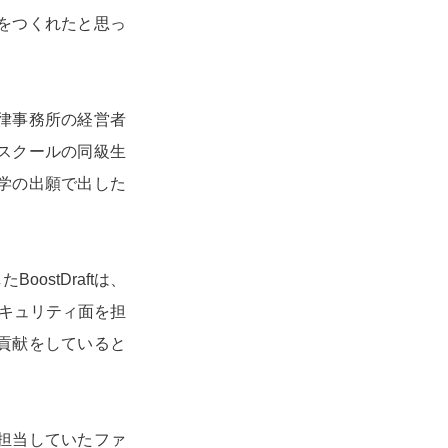
をつくれたと思っ
律事務所の経営者
スクールの同級生
学の出願で出した
stDraftは、
。セキュリティ面を担
貢献をしていると
担当していたファ