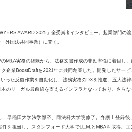
 LAWYERS AWARD 2025」全受賞者インタビュー。起業部門
所・外国法共同事業）に聞く。
でのM&A実務の経験から、法務文書作成の非効率性に着目し、
企業BoostDraftを2021年に共同創業した。開発したサー
といった反復作業を自動化し、法務実務のDXを推進。五大法律
日本のリーガル最前線を支えるインフラとなっており、さらな
】
し 早稲田大学法学部卒、同法科大学院修了。弁護士登録後
案件を担当し、スタンフォード大学でLL.M.とMBAを取得。