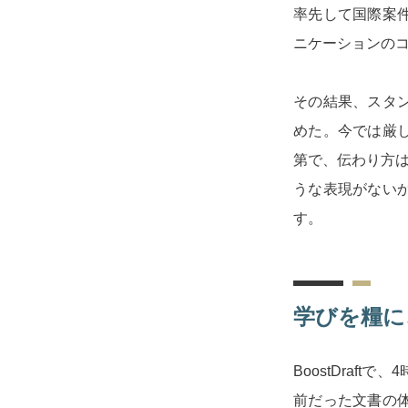
率先して国際案
ニケーションの
その結果、スタ
めた。今では厳
第で、伝わり方は
うな表現がない
す。
学びを糧に
BoostDraf
前だった文書の