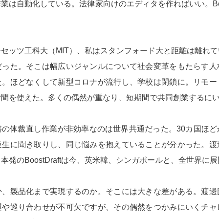
業は自動化している。法律家向けのエディタを作ればいい。Boost
セッツ工科大（MIT）、私はスタンフォード大と距離は離れ
だった。そこは幅広いジャンルについて社会変革をもたらす人
た。ほどなくして新型コロナが流行し、学校は閉鎖に。リモー
時間を使えた。多くの偶然が重なり、短期間で共同創業するに
書の体裁直し作業が非効率なのは世界共通だった。30カ国ほど
級生に聞き取りし、同じ悩みを抱えていることが分かった。渡
本発のBoostDraftは今、英米韓、シンガポールと、全世界に
か、製品化まで実現するのか。そこには大きな差がある。渡邊
運や巡り合わせが不可欠ですが、その偶然をつかみにいくチャ