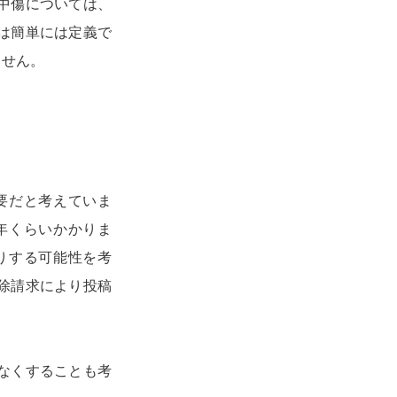
中傷については、
は簡単には定義で
ません。
。
要だと考えていま
年くらいかかりま
りする可能性を考
除請求により投稿
なくすることも考