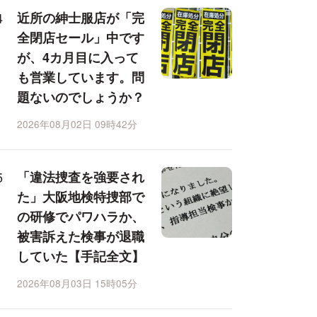
近所の紳士服店が「完
全閉店セール」中です
が、4カ月目に入って
も営業しています。問
題ないのでしょうか？
2026年08月02日 09時42分
「違法捜査を強要され
た」大阪地検特捜部で
の研修でパワハラか、
被害訴えた検事が退職
していた【手記全文】
2026年08月03日 15時05分