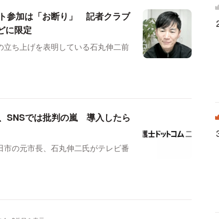
ト参加は「お断り」 記者クラブ
などに限定
の立ち上げを表明している石丸伸二前
、SNSでは批判の嵐 導入したら
田市の元市長、石丸伸二氏がテレビ番