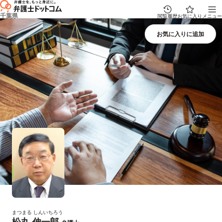
千葉県
閲覧履歴
お気に入り
メニュー
まつまる しんいちろう
松丸 伸一郎
プロフィール