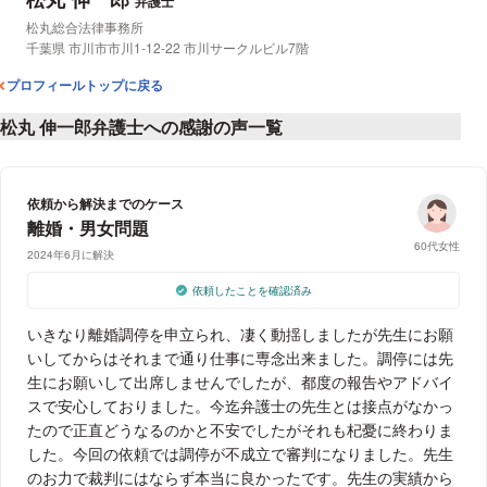
弁護士
所属事務所：
松丸総合法律事務所
所在地：
千葉県 市川市市川1-12-22 市川サークルビル7階
プロフィールトップに戻る
松丸 伸一郎弁護士への感謝の声一覧
依頼から解決までのケース
離婚・男女問題
60代女性
2024年6月に解決
依頼したことを確認済み
いきなり離婚調停を申立られ、凄く動揺しましたが先生にお願
いしてからはそれまで通り仕事に専念出来ました。調停には先
生にお願いして出席しませんでしたが、都度の報告やアドバイ
スで安心しておりました。今迄弁護士の先生とは接点がなかっ
たので正直どうなるのかと不安でしたがそれも杞憂に終わりま
した。今回の依頼では調停が不成立で審判になりました。先生
のお力で裁判にはならず本当に良かったです。先生の実績から