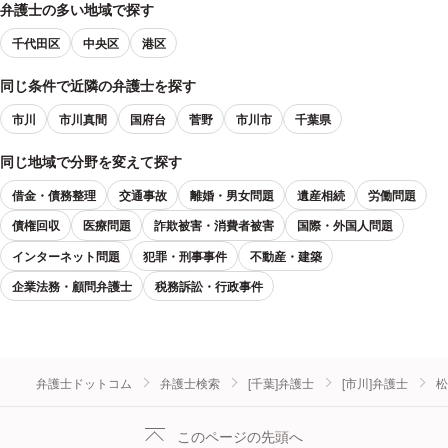
弁護士の多い地域で探す
千代田区
中央区
港区
同じ条件で近隣の弁護士を探す
市川
市川真間
国府台
菅野
市川市
千葉県
同じ地域で分野を変えて探す
借金・債務整理
交通事故
離婚・男女問題
遺産相続
労働問題
債権回収
医療問題
詐欺被害・消費者被害
国際・外国人問題
インターネット問題
犯罪・刑事事件
不動産・建築
企業法務・顧問弁護士
税務訴訟・行政事件
弁護士ドットコム
弁護士検索
[千葉]弁護士
[市川]弁護士
松
このページの先頭へ