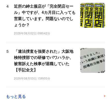
近所の紳士服店が「完全閉店セー
ル」中ですが、4カ月目に入っても
営業しています。問題ないのでし
ょうか？
2026年08月02日 09時42分
「違法捜査を強要された」大阪地
検特捜部での研修でパワハラか、
被害訴えた検事が退職していた
【手記全文】
2026年08月03日 15時05分
もっと見る