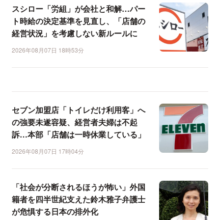
スシロー「労組」が会社と和解…パー
ト時給の決定基準を見直し、「店舗の
経営状況」を考慮しない新ルールに
2026年08月07日 18時53分
セブン加盟店「トイレだけ利用客」へ
の強要未遂容疑、経営者夫婦は不起
訴…本部「店舗は一時休業している」
2026年08月07日 17時04分
「社会が分断されるほうが怖い」外国
籍者を四半世紀支えた鈴木雅子弁護士
が危惧する日本の排外化