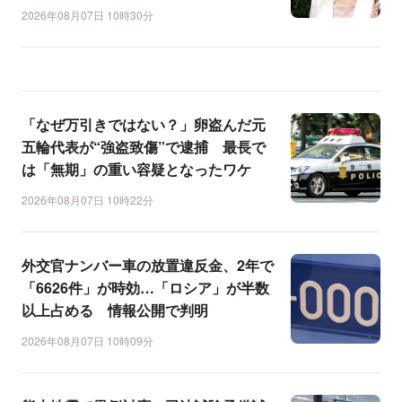
2026年08月07日 10時30分
「なぜ万引きではない？」卵盗んだ元
五輪代表が“強盗致傷”で逮捕 最長で
は「無期」の重い容疑となったワケ
2026年08月07日 10時22分
外交官ナンバー車の放置違反金、2年で
「6626件」が時効…「ロシア」が半数
以上占める 情報公開で判明
2026年08月07日 10時09分