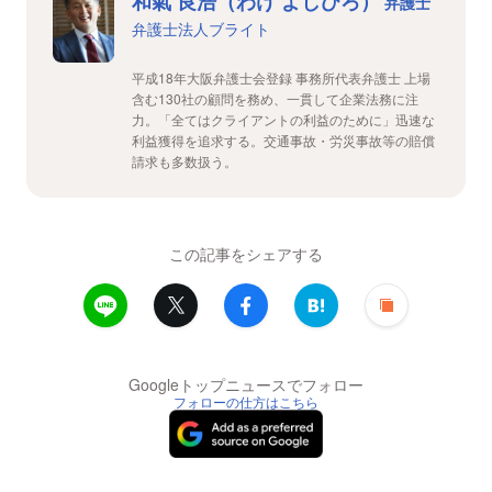
和氣 良浩（わけ よしひろ）
弁護士
弁護士法人ブライト
平成18年大阪弁護士会登録 事務所代表弁護士 上場
含む130社の顧問を務め、一貫して企業法務に注
力。「全てはクライアントの利益のために」迅速な
利益獲得を追求する。交通事故・労災事故等の賠償
請求も多数扱う。
この記事をシェアする
Googleトップニュースでフォロー
フォローの仕方はこちら