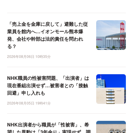
「売上金を金庫に戻して」避難した従
業員を館内へ…イオンモール熊本爆
発、会社や幹部は法的責任を問われ
る？
2026年08月06日 10時35分
NHK職員の性被害問題、「出演者」は
現在番組出演せず…被害者との「接触
回避」申し入れも
2026年08月05日 19時41分
NHK出演者から職員が「性被害」、希
望した異動は「3年余り」実現せず…調