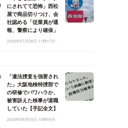
にされてて恐怖」西松
屋で商品切りつけ、会
社認める「従業員が通
報、警察により確保」
2026年07月28日 11時17分
「違法捜査を強要され
た」大阪地検特捜部で
の研修でパワハラか、
被害訴えた検事が退職
していた【手記全文】
2026年08月03日 15時05分