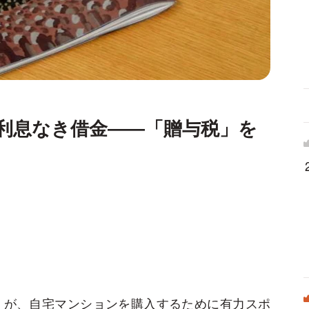
」利息なき借金――「贈与税」を
？
）が、自宅マンションを購入するために有力スポ