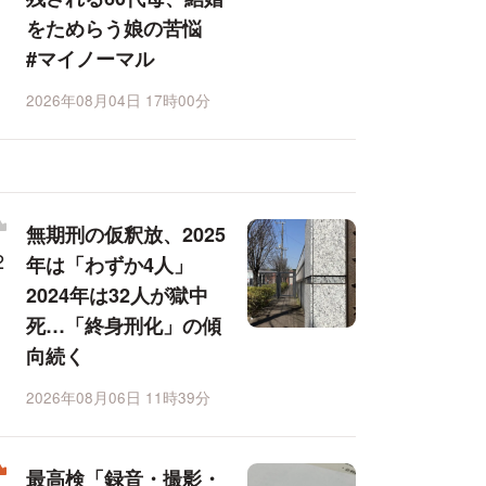
をためらう娘の苦悩
#マイノーマル
2026年08月04日 17時00分
無期刑の仮釈放、2025
年は「わずか4人」
2024年は32人が獄中
死…「終身刑化」の傾
向続く
2026年08月06日 11時39分
最高検「録音・撮影・